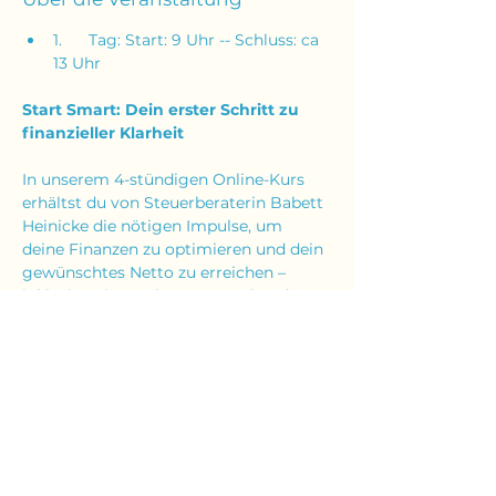
1.      Tag: Start: 9 Uhr -- Schluss: ca 
13 Uhr
Start Smart: Dein erster Schritt zu 
finanzieller Klarheit
In unserem 4-stündigen Online-Kurs 
erhältst du von Steuerberaterin Babett 
Heinicke die nötigen Impulse, um 
deine Finanzen zu optimieren und dein 
gewünschtes Netto zu erreichen – 
inklusive Finanzplanungs-Tool und 
Workbook. Dieser Kurs ist der erste Teil 
eines umfassenden Wissenspakets, das 
dir hilft, deine Ziele Schritt für Schritt 
umzusetzen.
Dann bewerbe dich direkt jetzt und 
hier.
(BITTE ÜBERPRÜFE AUCH BEI 