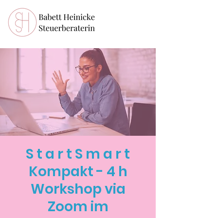
S t a r t S m a r t
Kompakt - 4 h
Workshop via
Zoom im