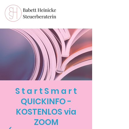
S t a r t S m a r t
QUICKINFO -
KOSTENLOS via
ZOOM