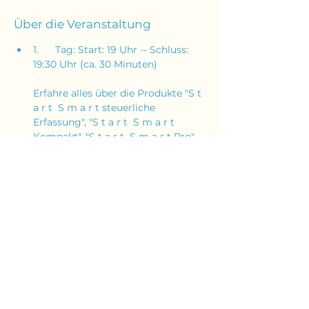
Über die Veranstaltung
1.      Tag: Start: 19 Uhr -- Schluss: 
19:30 Uhr (ca. 30 Minuten)
Erfahre alles über die Produkte "S t 
a r t  S m a r t steuerliche 
Erfassung", "S t a r t  S m a r t 
Kompakt", "S t a r t  S m a r t Pro" 
und über Steuerberaterin Babett 
Heinicke
KOSTENLOS
Dann melde dich direkt jetzt an:
(BITTE ÜBERPRÜFE AUCH BEI 
ABSENDUNG DER ANMELDUNG 
DEINEN SPAM-ORDNER!)
Diese Veranstaltung teilen