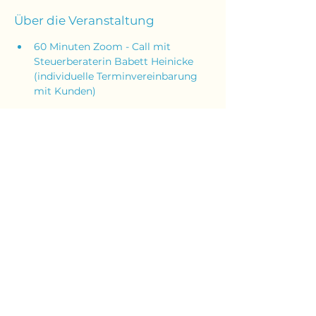
Über die Veranstaltung
60 Minuten Zoom - Call mit 
Steuerberaterin Babett Heinicke 
(individuelle Terminvereinbarung 
mit Kunden)
Dann bewerbe dich direkt jetzt und 
hier.
(BITTE ÜBERPRÜFE AUCH BEI 
ABSENDUNG DER ANMELDUNG 
DEINEN SPAMORDNER!)
Anmelden
Diese Veranstaltung teilen