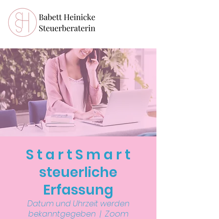
S t a r t S m a r t
steuerliche
Erfassung
Datum und Uhrzeit werden
Zoom
bekanntgegeben
  |  