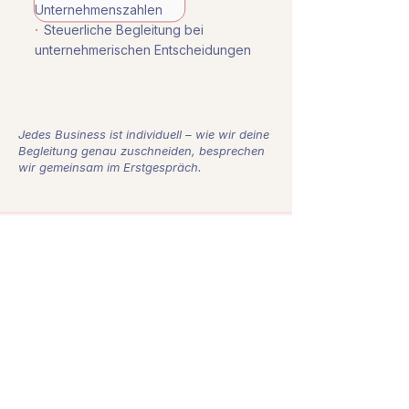
Unternehmenszahlen
·
Steuerliche Begleitung bei
unternehmerischen Entscheidungen
Jedes Business ist individuell – wie wir deine
Begleitung genau zuschneiden, besprechen
wir gemeinsam im Erstgespräch.
SOCIAL PROOF
150+
Mandate seit 2020
„Ich bin einfach fasziniert, wie du es